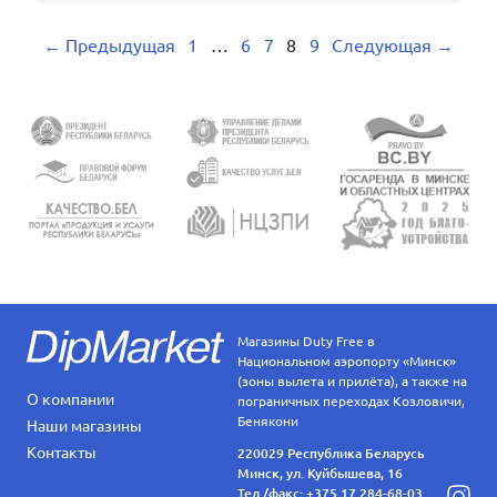
← Предыдущая
1
…
6
7
8
9
Следующая →
Магазины Duty Free в
Национальном аэропорту «Минск»
(зоны вылета и прилёта), а также на
О компании
пограничных переходах Козловичи,
Бенякони
Наши магазины
Контакты
220029 Республика Беларусь
Минск, ул. Куйбышева, 16
Тел./факс:
+375 17 284-68-03