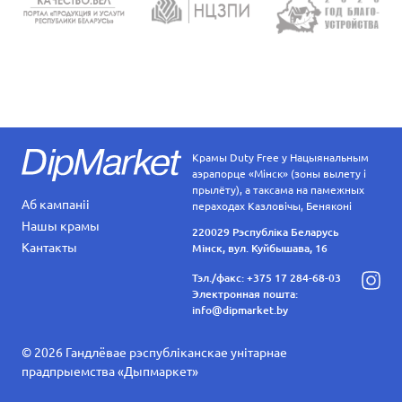
Крамы Duty Free у Нацыянальным
аэрапорце «Мінск» (зоны вылету і
прылёту), а таксама на памежных
Аб кампаніі
пераходах Казловічы, Беняконі
Нашы крамы
220029 Рэспубліка Беларусь
Кантакты
Мінск, вул. Куйбышава, 16
Тэл./факс:
+375 17 284-68-03
Электронная пошта:
info@dipmarket.by
© 2026 Гандлёвае рэспубліканскае унітарнае
прадпрыемства «Дыпмаркет»