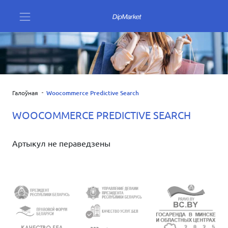
Галоўная
Woocommerce Predictive Search
WOOCOMMERCE PREDICTIVE SEARCH
Артыкул не пераведзены